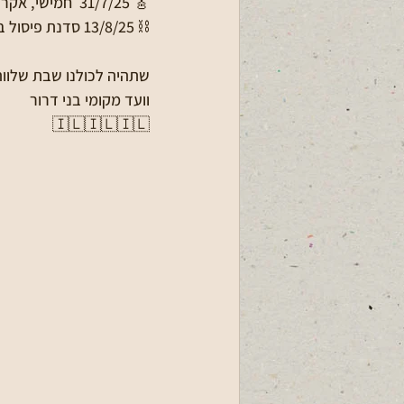
🎸 31/7/25  חמישי, אקרופוליס- מופע רוק- 31.7.255  בדשא מועדון הנוער
⛓ 13/8/25 סדנת פיסול בחוטי ברזל למבוגרים, 9.30 במועדון
שתהיה לכולנו שבת שלווה
וועד מקומי בני דרור
🇮🇱🇮🇱🇮🇱