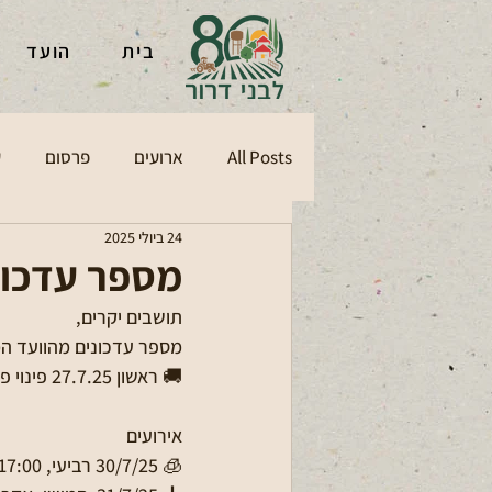
בית
הועד
All Posts
ארועים
פרסום
ע
24 ביולי 2025
מספר עדכונ
תושבים יקרים,
מספר עדכונים מהוועד המ
🚚 ראשון 27.7.25 פינוי פסולת גושית, יש להוציא פסולת לרחוב, החל משעה 18.00 במוצ"ש
אירועים
🧊 30/7/25 רביעי, 17:00 מתנפחי מים בדשא לכל הגילאים