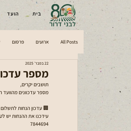
בית
הועד
All Posts
ארועים
פרסום
ע
22 בפבר׳ 2025
מספר עדכוו
תושבים יקרים,
מספר עדכוונים מהוועד ה
7844694