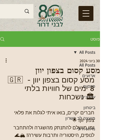
פוסט
All Posts
30 ביוני 2024
All Posts
מסע קסום בצפון יוון
ארועים
🇬🇷 מסע קסום בצפון יוון - 
פרסום
8 ימים של חוויות בלתי 
נשכחות 🏛️
עדכונים
ביטחון
חברים יקרים, בואו איתי לגלות את פלאי 
מועצה לב השרון
צפון יוון! 🌟
זמן מושלם להתנתק מהשגרה ולהתחבר 
מידע חיוני
לנופים, היסטוריה ותרבות עשירה! 🏔️🌊