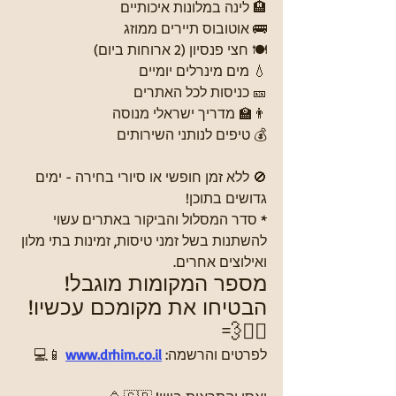
🏨 לינה במלונות איכותיים
🚌 אוטובוס תיירים ממוזג
🍽️ חצי פנסיון (2 ארוחות ביום)
💧 מים מינרלים יומיים
🎫 כניסות לכל האתרים
👨‍🏫 מדריך ישראלי מנוסה
💰 טיפים לנותני השירותים
🚫 ללא זמן חופשי או סיורי בחירה - ימים 
גדושים בתוכן!
* סדר המסלול והביקור באתרים עשוי 
להשתנות בשל זמני טיסות, זמינות בתי מלון 
ואילוצים אחרים.
מספר המקומות מוגבל! 
הבטיחו את מקומכם עכשיו! 
🏃‍♂️💨
לפרטים והרשמה:
www.drhim.co.il
 📱💻