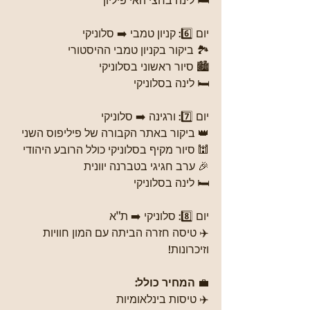
🛏️ לינה בחצי האי פיליון
יום 6️⃣: קניון טמבי ➡️ סלוניקי
🏞️ ביקור בקניון טמבי ההיסטורי
🏙️ סיור ראשוני בסלוניקי
🛏️ לינה בסלוניקי
יום 7️⃣: ורגינה ➡️ סלוניקי
👑 ביקור באתר הקבורה של פיליפוס השני
🕍 סיור מקיף בסלוניקי כולל הרובע היהודי
🎉 ערב חגיגי בטברנה יוונית
🛏️ לינה בסלוניקי
יום 8️⃣: סלוניקי ➡️ ת"א
✈️ טיסה חזרה הביתה עם המון חוויות 
וזיכרונות!
💼 
המחיר כולל:
✈️ טיסות בינלאומיות