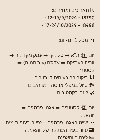
🗓️ תאריכים ומחירים: 
• 12-19/9/2024 - 1879€
• 17-24/10/2024 - 1849€
📅 מסלול יום-יום:
יום 1️⃣: ת"א ➡️ סלוניקי ➡️ עמק מקדוניה ➡️ 
ווריה העתיקה ➡️ אדסה (עיר המים) ➡️ 
קסטוריה
🕍 ביקור ברובע היהודי בווריה
🏞️ טיול במפלי אדסה המרהיבים
🌙 לינה בקסטוריה
יום 2️⃣: קסטוריה ➡️ אגמי פרספה ➡️ 
יוהאנינה
🚤 שייט באגמי פרספה - צפייה בעופות מים
🏰 סיור בעיר העתיקה של יוהאנינה
🛏️ לינה ביוהאנינה