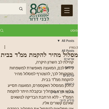
פוסט
All Posts
2 במרץ
All Posts
מסלול מהיר להקמת ממ"ד בבית
ארועים
קהילת לב השרון היקרה,
פרסום
כידוע לכם, המועצה מאפשרת למשפחות 
הזקוקותל לכך, להצטרף למסלול מהיר 
עדכונים
להקמת ממ"ד בבית.
ביטחון
כחלק ממסלול האקספרס, המועצה תסייע 
בליווי וזירוז התהליך ובקבלת היתר להקמת 
מועצה לב השרון
הממ"ד - ללא הרחבת הבדיקה לנושאים 
מידע חיוני
שאינם קשורים אליו.
אנו ממליצים להתחיל את התהליך בהקדם, 