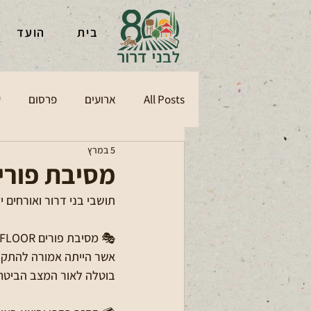
בית
הועד
All Posts
ארועים
פרסום
ע
5 במרץ
מסיבת פורי
תושבי בני דרור ואורחים י
🎭 מסיבת פורים DROR ON THE DANCEFLOOR, 
אשר הייתה אמורה להתקיים היום, 
בוטלה לאור המצב הביטחו