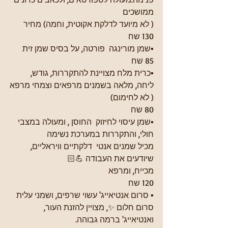
ממושכים
( לא מיועד לדלקת אקוטית, וחמה) מחיר 
130 שח
▪️שמן מורינגה  פורטה, על בסיס שמן זית  
85 שח 
▪️כרית מלח מצויינת להתקררות, גודש, 
ליחה, מלאה בשמנים מרפאים וצמחי מרפא
( לא לחימום)
80 שח
▪️שמן עיסוי לחיזוק  החוסן , ומעולה במצבי 
חולי, והתקררות במערכת נשימה 
מכיל שמנים אנטי  דלקתיים וויראליים, 
שיודעים את העבודה 💪🏻
מכייח, ומרפא
120 שח
▪️ סרום אנטיאייג' עשוי שרפים, ושמני עלית 
סרום חלום ✨, מצויין להזנת העור, 
ואנטיאייג' ברמה גבוהה. 