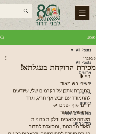
פוסט
All Posts
6 בפבר׳
All Posts
מכירת הרוקחת בעגלתא!
ארועים
היי 🪻
פרסום
העור יבש מאוד
מתזכרת אתכן על הקרמים שלי, שיודעים 
עדכונים
להתמודד עם יובש אף חריג, וגרד
ביטחון
ידיים ▫️גוף ▫️פנים 🌿
✨חדש מהתנור
מועצה לב השרון
משחה לכאבים ודלקות כרוניות
מידע חיוני
מאוד מחממת , ומסוגלת לחדור 
פנימה.מעולה לספורטאים, ולכאבים כרונים 