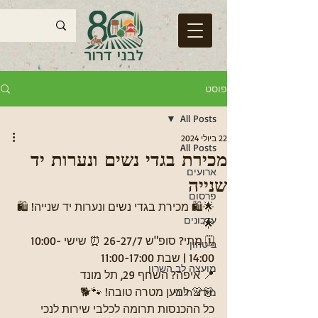
פוסט
All Posts
22 ביולי 2024
All Posts
מכירת בגדי נשים ונערות יד
ארועים
שנייה
פרסום
🌟🛍️ מכירת בגדי נשים ונערות יד שנייה! 🛍️
עדכונים
🌟
🗓️ מתי? סופ"ש 26-27/7 ⏰ שישי 10:00-
ביטחון
14:00 | שבת 11:00-17:00
מועצה לב השרון
📍 איפה? השחף 29, תל מונד
👗👚 למען מטרה טובה! 🐾🐕 
מידע חיוני
כל ההכנסות תרומה לכלבי שירות לנכי 