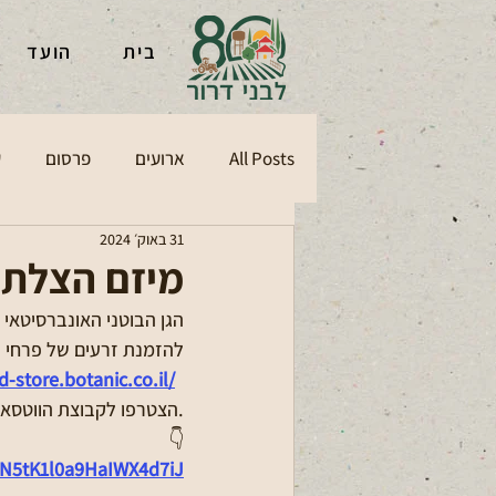
בית
הועד
All Posts
ארועים
פרסום
ע
31 באוק׳ 2024
מיזם הצלת 
הגן הבוטני האונברסיטאי 
להזמנת זרעים של פרחי 
d-store.botanic.co.il/
הצטרפו לקבוצת הווטסאפ שבה ירוכזו ההזמנות וינתן כל המידע.
👇
ZN5tK1l0a9HaIWX4d7iJ