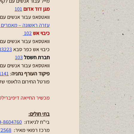
מייל עבור אנשים עם לקוי
מגן דוד אדום
101
וואטסאפ עבור אנשים עם ל
עזרה ראשונה – מאמרים ו
כיבוי אש
102 
וואטסאפ עבור אנשים עם ל
כיבוי אש כפר סבא 
33223
חברת חשמל 
103
וואטסאפ עבור אנשים עם ל
פיקוד העורף נתניה
: 
1141
פורטל החירום הלאומי של
מכשיר החייאה דיפיברילט
בתי חולים:
בי"ח לניאדו:  
9-8604760
מרכז רפואי מאיר:  
72568