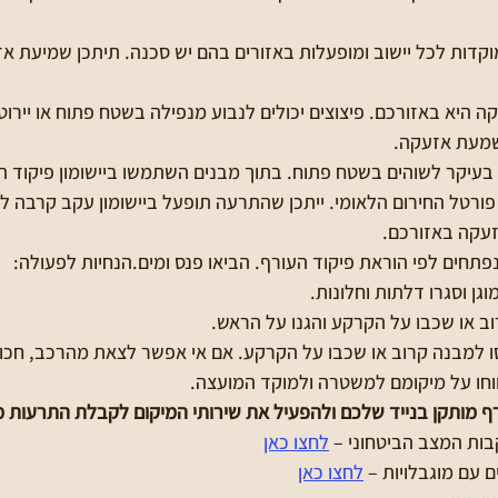
קדות לכל יישוב ומופעלות באזורים בהם יש סכנה. תיתכן שמיעת אז
קה היא באזורכם. פיצוצים יכולים לנבוע מנפילה בשטח פתוח או יירוט
שמעת אזעקה.
 בעיקר לשוהים בשטח פתוח. בתוך מבנים השתמשו ביישומון פיקוד העו
פורטל החירום הלאומי. ייתכן שהתרעה תופעל ביישומון עקב קרבה לאזו
זעקה באזורכם.
תחים לפי הוראת פיקוד העורף. הביאו פנס ומים.הנחיות לפעולה:
גן וסגרו דלתות וחלונות.
וב או שכבו על הקרקע והגנו על הראש.
 למבנה קרוב או שכבו על הקרקע. אם אי אפשר לצאת מהרכב, חכו 10 דקות.
וחו על מיקומם למשטרה ולמוקד המועצה.
עורף מותקן בנייד שלכם ולהפעיל את שירותי המיקום לקבלת התרעות מ
בות המצב הביטחוני –
לחצו כאן
 עם מוגבלויות –
לחצו כאן