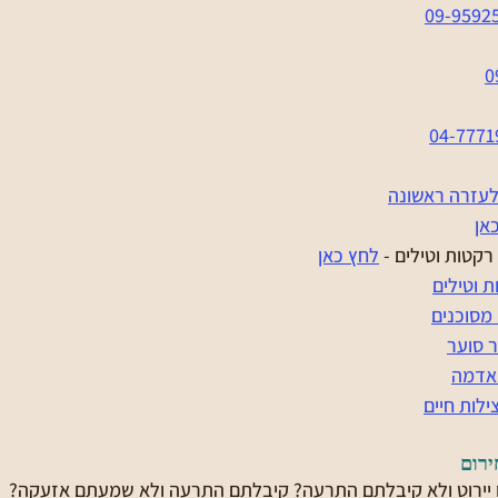
09-9592
0
04-7771
לעזרה ראשונה
אן
קטות וטילים - 
לחץ כאן
ת וטילים
מסוכנים
ר סוער
 אדמה
לות חיים
ירום
 יירוט ולא קיבלתם התרעה? קיבלתם התרעה ולא שמעתם אזעקה? 