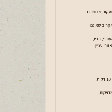
עקות מצופרים 
 קרוב שאינם 
רף, רדיו, 
רי עניין 
דויקות.