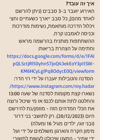
איך זה עובד? 
האירוע יועבר ב-3 סבבים (ניתן להרשם 
לאחד מהם), כל סבב ייארך כשעתיים וחצי 
ויכלול הדרכה מותאמת, נשימות מודרכות 
וכניסה לאמבט קרח.
ההשתתפות מותנית בהרשמה מראש 
וחתימה על הצהרת בריאות: 
https://docs.google.com/forms/d/e/1FAI
pQLSctjRl50yhn57joQ43ekEoY3pI1SW-
KM6HCyLglPq8OdycE0Q/viewform
 הסדנה והטבילות יועברו על ידי רוי הדר: 
https://www.instagram.com/roy.hadar/
נשארו קצת מקומות לסדנה של שעה 13:00 
והחלטנו לתת אותם לכם! אז מי שיכול ורוצה 
את הכלי המדהים הזה - מוזמן/נת להירשם 
היום (20/12/2023). רק לתושבי בני דרור 
(ובני זוג/ ילדים מגיל 16 ומעלה)
מימון הקרח והארגון משולמים על ידי ועל 
ידי אמיר - המעט שיכולנו לעשות לתשובי 