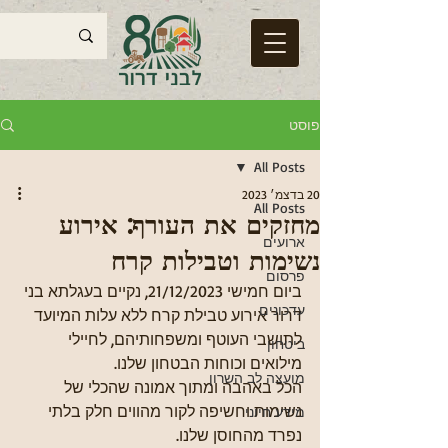
פוסט
All Posts
20 בדצמ׳ 2023
All Posts
מחזקים את העורף: אירוע
ארועים
נשימות וטבילות קרח
פרסום
ביום חמישי 21/12/2023, נקיים בעגלתא בני 
עדכונים
דרור אירוע טבילת קרח ללא עלות המיועד 
לתושבי העוטף ומשפחותיהם, לחיילי 
ביטחון
מילואים וכוחות הבטחון שלנו.  
מועצה לב השרון
הכל באהבה ומתוך אמונה שהכלי של 
נשימות וחשיפה לקור מהווים חלק בלתי 
מידע חיוני
נפרד מהחוסן שלנו.