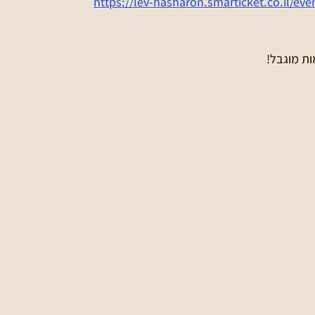
https://lev-hasharon.smarticket.co.il/eve
ת מוגבל!