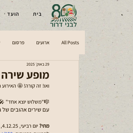
בית
הועד
All Posts
ארועים
פרסום
ע
29 באוק׳ 2025
מופע שירה ל
ואו! זה קורה! 🤩 האירוע
🎼"משלוש יוצא אחד" 🎤
עם שירים אהובים של גש
מתי? 
יום רביעי, 4.12.25, בשעה 20:00 איפה? אשכול פיס קריית החינוך דרור. 