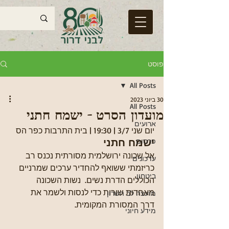
פוסט
All Posts
30 ביוני 2023
All Posts
מועדון הסרט - ישמח חתני
ארועים
יום שני 3/7 | 19:30 | בית התרבות כפר הס
ישמח חתני
פרסום
אל שכונה ירושלמית מסורתית נכנס רב 
עדכונים
כריזמתי ששואף להחדיר ערכים שמרניים 
ביטחון
הכוללים הדרת נשים.  נשות השכונה 
מאחדות שורות כדי לנסות ולשמר את 
מועצה לב השרון
דרך המסורת המקומית.
מידע חיוני