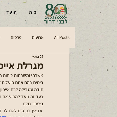
בית
הועד
All Posts
ארועים
פרסום
ע
26 במאי
מגרלת אייפ
משרתי ומשרתות כוחות הב
בימים בהם אתם פועלים ל
תודה ומגרילה לכם אייפון 17 חדש במתנה!
צעד זה נועד להביע את 
ביטחון כולנו.
 אז איך נכנסים להגרלה ב-30 שניות