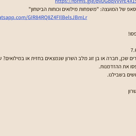
https://forms.gle/dvDGdqVVVrE4X1
אפ של המועצה: "משפחות מילואים וכוחות הביטחון"
hatsapp.com/GIR84RQ8Z4FIlBelsJBmLr
סו!
ם שכן, חברה או בן זוג מלב השרון שנמצאים בחזית או במילואים? ש
סו את ההזדמנות.
שים בשבילנו.
רון