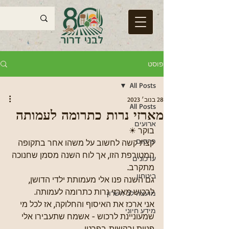
פוסט
All Posts
28 בנוב׳ 2023
All Posts
מארזי נרות כתרומה לעמותה
ארועים
בוקר ☀
פרסום
קצת קשה לחשוב על משהו אחר בתקופה 
המטורפת הזו, אך לוח השנה מסמן שחנוכה 
עדכונים
מתקרב.
ביטחון
גם השנה פנו אלי מעמותת ילדי הדושן, 
לרכוש מארזי נרות כתרומה לעמותה.
מועצה לב השרון
אני ארכז את האיסוף והחלוקה, אז לכל מי 
מידע חיוני
שמעוניינת לרכוש - אשמח שתעבירו אלי 
פניות ובקשות בפרטי.