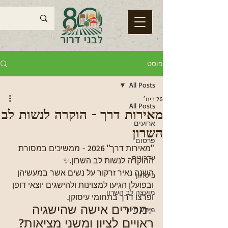
פוסט
All Posts
26 בינו׳
All Posts
מאירות דרך - הוקרה לנשות לב
ארועים
השרון
פרסום
"מאירות דרך" 2026 - ממשיכים במסורת 
עדכונים
ההוקרה לנשות לב השרון.✨
השנה נאיר זרקור על נשים אשר במעשיהן 
ביטחון
ובפועלן הגיעו למצוינות ולהישגים יוצאי דופן 
מועצה לב השרון
ופרצו דרך בתחומי עיסוקן.
מכירים אישה שהישגיה 
מידע חיוני
✨
ראויים לציון ומשני מציאות?