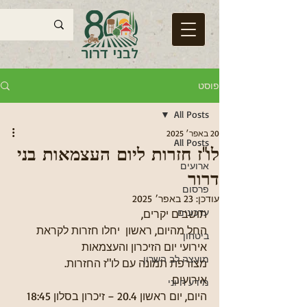
פוסט
All Posts
20 באפר׳ 2025
All Posts
לו"ז חזרות ליום העצמאות בני
ארועים
דרור
פרסום
עודכן:
23 באפר׳ 2025
עדכונים
תושבים יקרים,
החל מהיום, ראשון  יחלו חזרות לקראת 
ביטחון
אירועי יום הזיכרון והעצמאות
מועצה לב השרון
מצורפת תמונה עם לו"ז החזרות.
אירועים
מידע חיוני
היום, יום ראשון 20.4 – זיכרון בסלון 18:45 