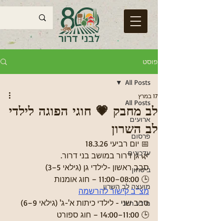
פוסט
All Posts
17 במרץ
All Posts
לב מחבק 💗 חוגי הפוגה לילדי
ארועים
לב השרון
פרסום
📅 יום רביעי 18.3.26
עדכונים
🌿 גן דרור במושב בני דרור.
סבב ראשון -לילדי גן (גילאי 5–3)
ביטחון
🕒 08:00–11:00 – חוג אומנות
מועצה לב השרון
מצ”ב קישור להרשמה
סבב שני - לילדי כיתות א'-ג' (גילאי 9–6)
מידע חיוני
🕒 11:00–14:00 – חוג ספורט