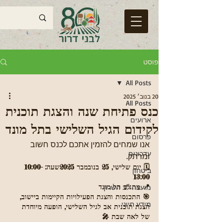
פוסט
All Posts
20 בנוב׳ 2025
All Posts
כנס פתיחת שנה והצגת תוכנית
ארועים
לקידום הגיל השלישי בתל מונד
פרסום
אנו שמחים להזמין אתכם לכנס חשוב 
עדכונים
ומרתק.
🗓️ יום שלישי, 25 בנובמבר 2025שעה: 10:00-
ביטחון
13:00
📍 מתנ"ס תל מונד
מועצה לב השרון
🎯 התכנסות והצגת הפעילויות הקיימות ביישוב, 
מידע חיוני
הצגת תוכנית אב לגיל השלישי, הופעה מיוחדת 
של לאה שבת 🎤