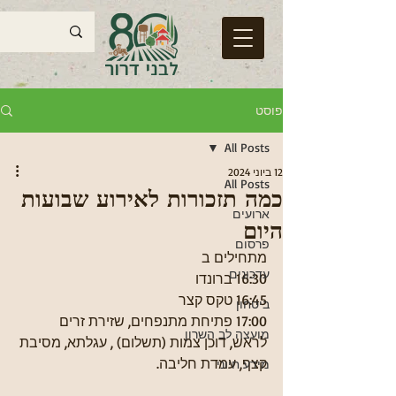
פוסט
All Posts
12 ביוני 2024
All Posts
כמה תזכורות לאירוע שבועות
ארועים
היום
פרסום
מתחילים ב 
עדכונים
16:30 ברונדו
16:45 טקס קצר
ביטחון
17:00 פתיחת מתנפחים, שזירת זרים 
מועצה לב השרון
לראש, דוכן צמות (תשלום) , עגלתא, מסיבת 
קצף, עמדת חליבה. 
מידע חיוני