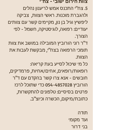
צוות חירום ישובי - צח"י 
5. צח"י התכנס אמש לריענון נהלים 
ולהגברת מוכנות. ראשי הצוות,  צביקה 
ליפשיץ וגיל בן נון, מקיימים קשר עם צוותים 
יעודיים: רפואה, לוגיסטיקה, חשמל - לפי 
הצורך.
ד"ר רוני הורוביץ המובילה במושב את צוות 
תומכי הרפואה בצח"י, מבקשת לעבות את 
הצוות.
כל מי שיכול לסייע בעת קריאה: 
רופאות/רופאים, אחים/אחיות, פרמדיקים, 
חובשים - אנא צרו קשר בהקדם עם ד"ר 
הורוביץ 054-4857028 כדי שתוכל לרכז 
פרטים בסיסיים: טלפונים להתקשרות, 
כתובת/מיקום, הכשרה וכיוצ"ב.
תודה
ועד מקומי
בני דרור