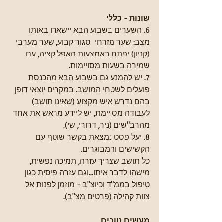
שונות - כללי
6. השערים בשבוע הבא יישארו באותו 
מצב: שער מזרחי  סגור קבוע, שער מערבי 
(קניון) יפתח באמצעות האפליקציה, עם 
שמירה בשעות מסויימות.
7. יש להמנע גם בשבוע הבא מהכנסת 
פועלים לשטחי המושב. במקרים יוצאי דופן 
בהם נדרש איש מקצוע (שאינו תושב) 
לעבודה מסויימת, יש ליידע מראש את אחד 
מהרב"שים (ניר, דרורי, שי).
8. יעל פסט נמצאת בקשר שוטף עם 
הקשישים והמבוגרים.
כל תושב שצריך עזרה, תמיכה נפשית, 
מישהו לדבר איתו...וגם עזרה פיסית כגון 
טיפול בממ"ד וכיוצ"ב - מוזמן לפנות אל 
צוות קהילה (פרטים מצ"ב).
מעשים טובים