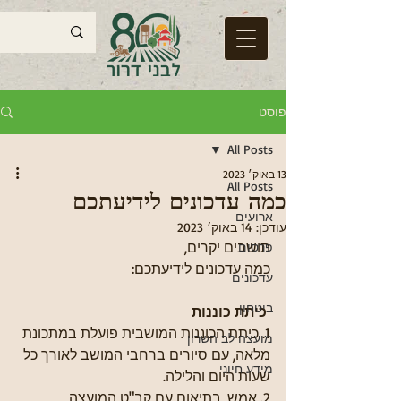
פוסט
All Posts
13 באוק׳ 2023
All Posts
כמה עדכונים לידיעתכם
ארועים
עודכן:
14 באוק׳ 2023
תושבים יקרים,
פרסום
כמה עדכונים לידיעתכם:
עדכונים
ביטחון
 כיתת כוננות 
1. כיתת הכוננות המושבית פועלת במתכונת 
מועצה לב השרון
מלאה, עם סיורים ברחבי המושב לאורך כל 
מידע חיוני
שעות היום והלילה.
2. אמש, בתיאום עם קב"ט המועצה, 