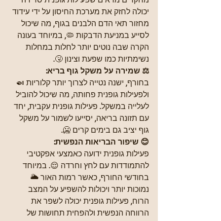
יכולה לחזק את מערכת החיסון על ידי עידוד 
מחזור תאי הדם הלבנים בגוף, מה שיכול 
לסייע במניעת הדבקות 🦠, במיוחד בעונה 
הקרה שבה נוטים יותר לחלות במחלות 
נשימתיות כמו שפעת וצינון 🤧.
⚖ שמירה על משקל גוף בריא:
בחורף, ישנה נטייה לצרוך יותר קלוריות 🍛 
ולפעילות גופנית פחותה, מה שיכול להוביל 
לעלייה במשקל. פעילות גופנית עקבית, יחד 
עם תזונה בריאה, יסייעו לשמור על משקל 
גוף יציב גם בימים קרים 🥶.
😊 שיפור הבריאות הנפשית:
פעילות גופנית ידועה כאמצעי אפקטיבי 
להתמודדות עם לחץ וחרדה 😌. במיוחד 
בחודשי החורף, כאשר רמות האור 🌥 
נמוכות יותר ויכולות להשפיע על המצב 
הרוח, פעילות גופנית יכולה לשפר את 
הרווחה הנפשית ולהפחית תחושות של 