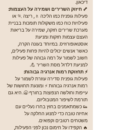
דיכאון.
🦴 חיזוק השרירים ושמירה על העצמות: 
פעילות גופנית כמו הליכה 🚶, ריצה 🏃 או 
פעילויות כוח כמו משקולות תומכות בבניית 
מערכת שרירים חזקה, שמירה על בריאות 
העצם עצמות חזקות ומניעת 
אוסטאופורוזיס. במיוחד בעונה הקרה, 
כאשר אנשים יכולים להיות פחות פעילים, 
חשוב לשמור על רמה גבוהה של פעילות 
למניעת דלדול מסת השריר 💪.
⚡ תחזוקת רמות אנרגיה גבוהות:
פעילות גופנית סדירה עוזרת לשמור על 
רמות אנרגיה גבוהות ⚡ ומונעת תחושות של 
עייפות וחולשה הנפוצות בחורף 🥱. היא גם 
תורמת לשיפור המטבוליזם.
👟 כשמתאמנים בחוץ בחרו נעליים עם 
אחיזה טובה כדי למנוע החלקה על 
משטחים רטובים וקפואים.
🔥 הקפידו על חימום נכון לפני הפעילות, 