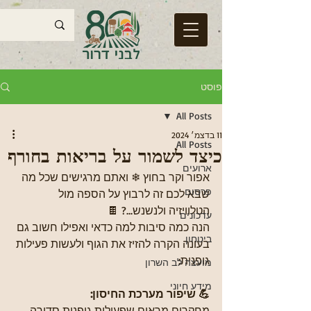
פוסט
All Posts
11 בדצמ׳ 2024
All Posts
כיצד לשמור על בריאות בחורף
ארועים
אפור וקר בחוץ ❄ ואתם מרגישים שכל מה 
פרסום
שבא לכם זה לרבוץ על הספה מול 
הטלוויזיה ולנשנש...? 🍫
עדכונים
הנה כמה סיבות למה כדאי ואפילו חשוב גם 
ביטחון
בעונה הקרה להזיז את הגוף ולעשות פעילות 
גופנית:
מועצה לב השרון
מידע חיוני
💪 שיפור מערכת החיסון:
מחקרים מראים שפעילות גופנית סדירה 