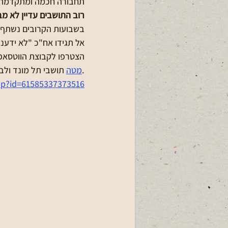
תחבורה חכמה ומתקדמת - 
רוב התושבים עדיין לא מב
בשבועות הקרובים נשתף בצ
אל תגידו אח"כ "לא ידענו"
הצטרפו לקבוצת הווטסאפ 
 תושבי תל מונד ולב השרון - 553 שומרים על הבית.
https://did.li/ZELOfמטה
hp?id=61585337373516