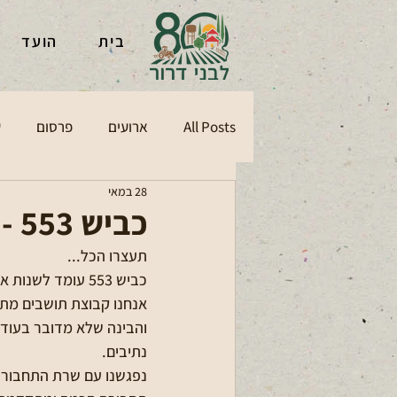
בית
הועד
All Posts
ארועים
פרסום
ע
28 במאי
כביש 553 - פועלים ומשפיעים עכשיו
תעצרו הכל...
כביש 553 עומד לשנות את האזור שלנו - והתושבים בכלל לא יודעים⚠️
נתיבים.
נפגשנו עם שרת התחבורה, 