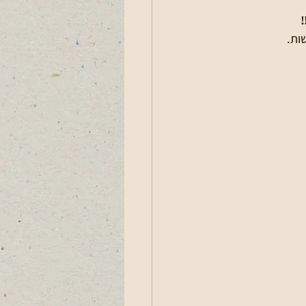
️
ות. 