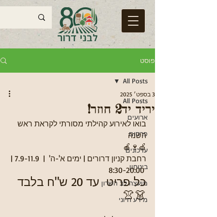
פוסט
All Posts
3 בספט׳ 2025
All Posts
יריד יד2 חוזר!
ארועים
בואו לאירוע קהילתי מסורתי לקראת ראש 
פרסום
השנה 
🍎🍷🍏
עדכונים
רחבת קניון דרורים | ימים א'-ה'  |  7.9-11.9 | 
ביטחון
 8:30-20:00
כל פריט  עד 20 ש"ח בלבד 
מועצה לב השרון
👗👚
מידע חיוני