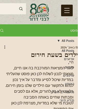
פוסט
All Posts
15 באוק׳ 2024
All Posts
ילדים בשעת חירום
ארועים
היי, 
פרסום
לאור המציאות המורכבת בה אנו חיים, 
מצאתי לנכון לשלוח לכן כאן פוסט שהעליתי 
עדכונים
במדיות שיכול לסייע ומדבר על איך נכון 
ביטחון
לנהוג ולתקשר עם הילדים שלנו בזמן חירום.
רלוונטי לא רק להורים, אלא גם לסבים 
מועצה לב השרון
וסבתות שחיים באותה הסביבה
מידע חיוני
לטובת מי שלא במדיות, מצרפת לכן כאן 
את התמונות 