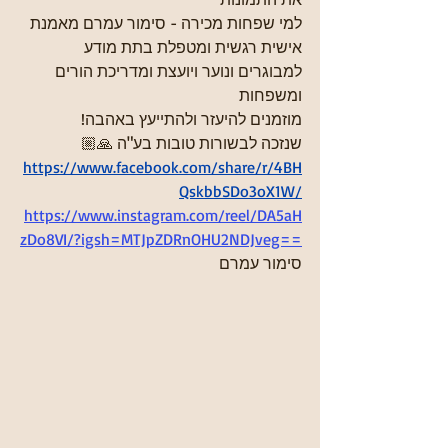
למי שפחות מכירה - סימור עמרם מאמנת 
אישית רגשית ומטפלת בתת מודע 
למבוגרים ונוער ויועצת ומדריכת הורים 
ומשפחות 
מוזמנים להיעזר ולהתייעץ באהבה!
שנזכה לבשורות טובות בע"ה 🙏🏼
https://www.facebook.com/share/r/4BH
QskbbSDo3oX1W/
https://www.instagram.com/reel/DA5aH
zDo8VI/?igsh=MTJpZDRnOHU2NDJveg==
סימור עמרם