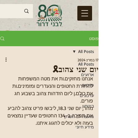
פוסט
All Posts
17 במרץ 2024
All Posts
יום שני צהוב🎗
ארועים
אנחנו מחזקים.ות את מטה המשפחות 
פרסום
להחזרת החטופים והנעדרים ומזמינים.ות 
את כולם.ן ליום הזדהות צהוב בשבוע חג 
עדכונים
פורים.
ביטחון
מחר, יום שני 18.3, ליבשו פריט צהוב להביע 
את תמיכה ב-134 החטופים שעדיין נמצאים 
מועצה לב השרון
בעזה ולא יכולים לחגוג איתנו.
מידע חיוני