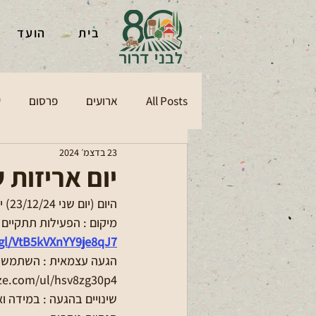
בית
הועד
All Posts
ארועים
פרסום
ע
23 בדצמ׳ 2024
יום אריזות 
היום (יום שני 23/12/24) יום אריזה נוסף של פמוטים בינוב, נשמח למתנדבים שיוכלו להגיע.
מיקום : הפעילות תתקיים במוש
gl/VtB5kVXnYY9je8qJ7
https://waze.com/ul/hsv8zg30p4 אנא דאגו להחנות בצד הדרך בצ
שינויים בהגעה : במידה ו