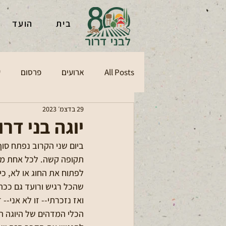
בית
הועד
All Posts
ארועים
פרסום
ע
29 בדצמ׳ 2023
יוגה בני דר
ביום שני הקרוב נפתח סוף
תקופה קשה. לכל אחת מאי
לפתוח את החוג או לא, כי 
שהכל רגיש ורועד גם ככה
ואז נזכרתי-- זו לא אני-- ז
הכלי המדהים של היוגה הו