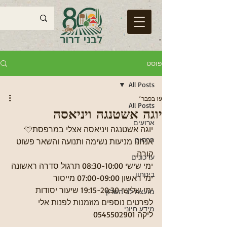
פוסט
All Posts
19 בפבר׳
All Posts
יוגה אשטנגה ויניאסה
ארועים
יוגה אשטנגה ויניאסה אצלי במרפסת🩵
פרסום
אנחנו מניעות נשימה ותנועה והשאר פשוט 
קורה..
עדכונים
ימי שישי 08:30-10:00 תרגול סדרה ראשונה
ביטחון
ימי ראשון 07:00-09:00 מייסור
ימי שלישי 19:15-20:30 שיעור יסודות
מועצה לב השרון
לפרטים נוספים מוזמנות לפנות אלי
מידע חיוני
ליקה 0545502901