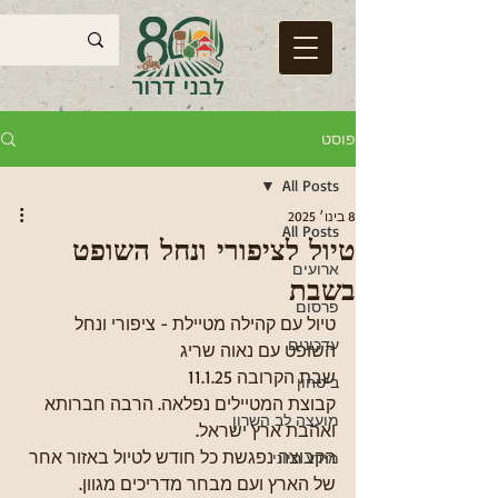
פוסט
All Posts
8 בינו׳ 2025
All Posts
טיול לציפורי ונחל השופט
ארועים
בשבת
פרסום
טיול עם קהילה מטיילת - ציפורי ונחל 
עדכונים
השופט עם נאוה שריג
שבת הקרובה 11.1.25
ביטחון
קבוצת המטיילים נפלאה. הרבה חברותא 
מועצה לב השרון
ואהבת ארץ ישראל.
הקבוצה נפגשת כל חודש לטיול באזור אחר 
מידע חיוני
של הארץ ועם מבחר מדריכים מגוון.