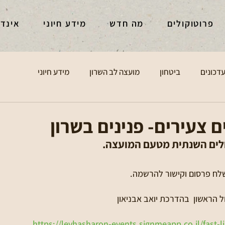
פרוטוקולים
מה חדש
מידע חיוני
אינד
דכונים
ביטחון
מועצה לב השרון
מידע חיוני
ם צעירים- פנינים בשרון
לים השנתית מטעם המועצה.
לח פרסום וקישור להרשמה.
ל הראשון  בהדרכת יואב אבניאון
https://levhasharon-events.signmeapp.co.il/fast-li