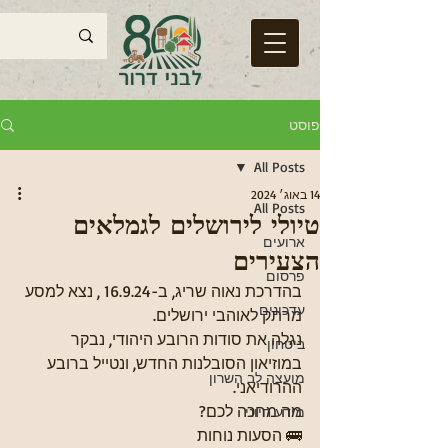
פוסט
All Posts
14 באוג׳ 2024
All Posts
טיולי לירושלים לגמלאים
ארועים
הצעירים
פרסום
בהדרכת נאוה שריג, ב-16.9.24 , נצא למסע 
עדכונים
מרתק לאוהבי ירושלים. 
נגלה את סודות הרובע היהודי, נבקר 
ביטחון
במוזיאון הסובלנות החדש, ונטייל ברובע 
מועצה לב השרון
ההרודיאני.
מה מחכה לכם? 
מידע חיוני
🚌 הסעות נוחות 