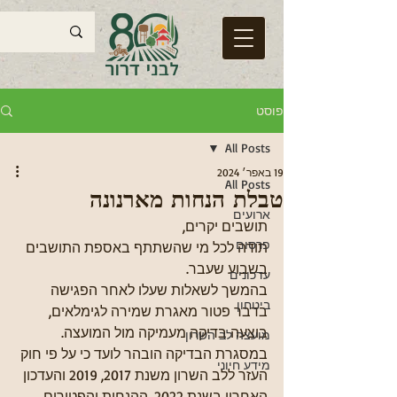
פוסט
All Posts
19 באפר׳ 2024
All Posts
טבלת הנחות מארנונה
ארועים
תושבים יקרים, 
פרסום
תודה לכל מי שהשתתף באספת התושבים 
בשבוע שעבר. 
עדכונים
בהמשך לשאלות שעלו לאחר הפגישה 
ביטחון
בדבר פטור מאגרת שמירה לגימלאים, 
בוצעה בדיקה מעמיקה מול המועצה. 
מועצה לב השרון
במסגרת הבדיקה הובהר לועד כי על פי חוק 
מידע חיוני
העזר ללב השרון משנת 2017, 2019 והעדכון 
האחרון בשנת 2022, ההנחות והפטורים 