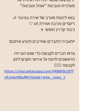
מעדניית הגבינות ״אוהל הגבינות״
בואו ליהנות מערב של שירה בציבור 🎶
ריקודים והרבה אווירת חג 🤍
כיבוד קל ויין חופשי 🍷
*תעבירו לחברים שחייבים להגיע איתכם!
צרפו חברים לקבוצה כדי שגם הם יהיו 
הראשונים לדעת על אירועי הקניון! לינק 
לקבוצה 👇🏼💬
https://chat.whatsapp.com/FR8W9uSf7f
yILjmprVDuM4?mode=ems_copy_t