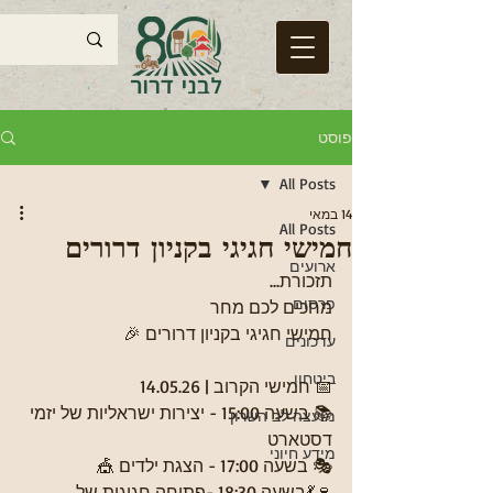
פוסט
All Posts
14 במאי
All Posts
חמישי חגיגי בקניון דרורים
ארועים
תזכורת...
פרסום
מחכים לכם מחר
חמישי חגיגי בקניון דרורים 🎉
עדכונים
ביטחון
📅 חמישי הקרוב | 14.05.26
📚 בשעה 15:00 - יצירות ישראליות של יזמי 
מועצה לב השרון
דסטארט
מידע חיוני
🎭 בשעה 17:00 - הצגת ילדים 🎪
🍷💃בשעה 18:30 -פתיחה חגיגית של 