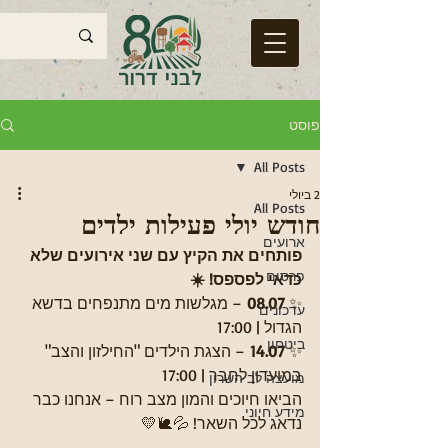
פוסט
All Posts
2 ביולי
All Posts
חודש יולי פעילות ילדים
ארועים
פותחים את הקיץ עם שני אירועים שלא 
פרסום
כדאי לפספס! ☀️
✨ 
08.07
 – מגלשות מים מתנפחים בדשא 
עדכונים
הגדול | 17:00
ביטחון
✨ 
14.07
 – הצגת הילדים "החילזון והצב" 
במועדון לחבר | 17:00
מועצה לב השרון
הביאו חיוכים והמון מצב רוח – אנחנו כבר 
מידע חיוני
נדאג לכל השאר! 💦🐌💛