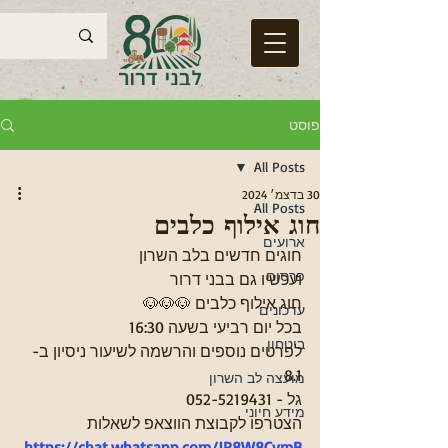
פוסט
All Posts
30 בדצמ׳ 2024
All Posts
חוג אילוף כלבים
ארועים
חוגים חדשים בלב השרון
פרסום
ועכשיו גם בבני דרור
חוג אילוף כלבים 🐶🐶🐶
עדכונים
בכל יום רביעי בשעה 16:30 
ביטחון
לפרטים נוספים והרשמה לשיעור ניסיון ב- 
8.1
מועצה לב השרון
גל - 052-5219431
מידע חיוני
הצטרפו לקבוצת הווצאפ לשאלות 
https://chat.whatsapp.com/JR8W8CymB