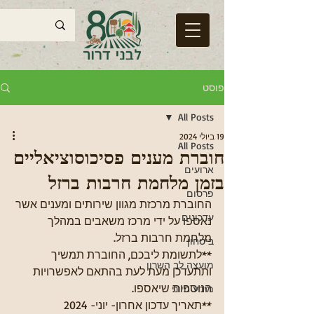
פוסט
All Posts
19 ביולי 2024
All Posts
חוברת מענים פסיכוסוציאליים
ארועים
בזמן מלחמת חרבות ברזל
פרסום
החוברת מרכזת מגוון שירותים ומענים אשר 
עדכונים
נאספו על ידי מרכז משאבים במהלך 
מלחמת חרבות ברזל.
ביטחון
**לתשומת ליבכם, החוברת תמשיך 
מועצה לב השרון
ותתעדכן מעת לעת בהתאם לאפשרויות 
הנוספות שיאספו.
מידע חיוני
**תאריך עדכון אחרון- יוני- 2024