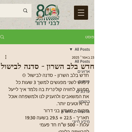
פוסט
All Posts
23 באפר׳ 2025
All Posts
חדש בלב השרון - סדנה לבישול
ארועים
חדש בלב השרון - סדנה לבישול 🍲
פרסום
ניפגש לשני מפגשים למשך 3 שעות כל 
מפגש, לחוויה קולינרית בה נלמד איך לייעל 
עדכונים
את המשאבים ולהעניק לנו ולמשפחה אוכל 
ביטחון
בריא וטעים יותר.
מיקום - מועדון בני דרור 
מועצה לב השרון
תאריך - 22.5 + 29.5 בשעה 19:30
מידע חיוני
עלות - 500 ש"ח חד פעמי
להרשמה בלינק: