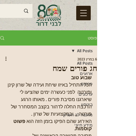
פוסט
All Posts
6 במרץ 2023
All Posts
חג פורים שמח
ארועים
שבוע טוב 
פרסום
הכל התחיל באיזו שיחת ועידה של שרון קינן 
ופורטה  לפני כעשרה ימים שהציעו לי 
עדכונים
שיארגנו מסיבת פורים . מאותו הרגע 
ביטחון
הרכבת החלה לדהור בקצב המסחרר של 
פורטה ... ובמקצועיות של שרון . 
מועצה לב השרון
האירוע שהם הפיקו בזמן הזה הוא 
פשוט 
מידע חיוני
קוסמות
.
מסיבה מהשורה הראשונה של 