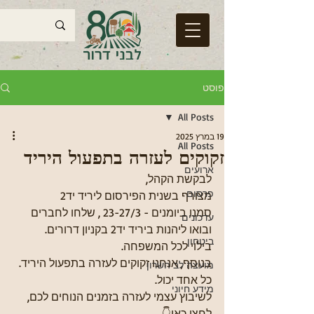
פוסט
All Posts
19 במרץ 2025
All Posts
זקוקים לעזרה בתפעול היריד
ארועים
לבקשת הקהל,
פרסום
מצורף בשנית הפירסום ליריד יד2 
סמנו ביומנים - 23-27/3 , שלחו לחברים 
עדכונים
ובואו ליהנות ביריד יד2 בקניון דרורים. 
ביטחון
בילוי לכל המשפחה.
בנוסף, אנחנו זקוקים לעזרה בתפעול היריד.
מועצה לב השרון
כל אחד יכול. 
מידע חיוני
לשיבוץ עצמי לעזרה בזמנים הנוחים לכם, 
לחצו כאן👇