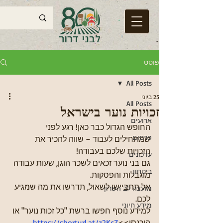
פוסט
All Posts
25 ביוני
All Posts
זכויות נוער בישראל
ארועים
החופש הגדול כבר כאן! רגע לפני 
פרסום
שמתחילים לעבוד – שווה להכיר את 
הזכויות שלכם בעבודה!
עדכונים
גם בני נוער זכאים לשכר הוגן, שעות עבודה 
ביטחון
מוגבלות והפסקות.
אל תתביישו לשאול, תדרשו את מה שמגיע 
מועצה לב השרון
לכם.
מידע חיוני
למידע נוסף חפשו ברשת "כל זכות נוער" או 
היכנסו>>
https://shorturl.at/z2KcZ