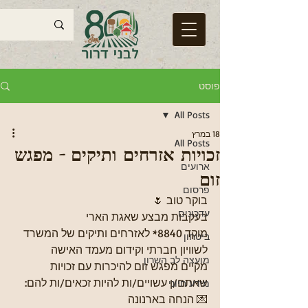
פוסט
All Posts
18 במרץ
All Posts
זכויות אזרחים ותיקים - מפגש
ארועים
זום
פרסום
בוקר טוב 🌷
עדכונים
בעקבות מבצע שאגת הארי 
מוקד 8840* לאזרחים ותיקים של המשרד 
ביטחון
לשוויון חברתי וקידום מעמד האישה
מועצה לב השרון
מקיים מפגש זום להיכרות עם זכויות 
שאתם/ן עשויים/ות להיות זכאים/ות להם:
מידע חיוני
💌 הנחה בארנונה 