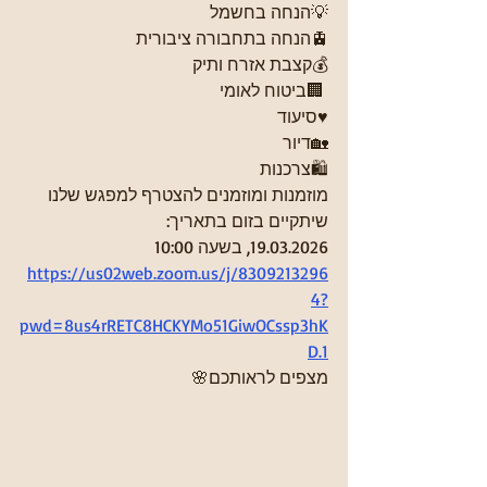
💡הנחה בחשמל
🚊הנחה בתחבורה ציבורית
💰קצבת אזרח ותיק 
 🏢ביטוח לאומי
♥️סיעוד
🏡דיור
🛍️צרכנות
מוזמנות ומוזמנים להצטרף למפגש שלנו 
שיתקיים בזום בתאריך:
19.03.2026, בשעה 10:00
https://us02web.zoom.us/j/8309213296
4?
pwd=8us4rRETC8HCKYMo51GiwOCssp3hK
D.1
מצפים לראותכם🌸