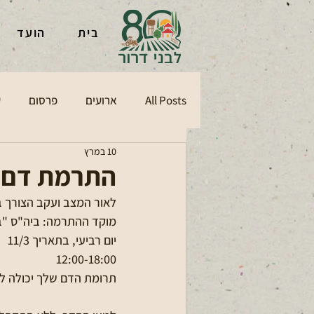
בית
הועד
All Posts
ארועים
פרסום
ע
10 במרץ
התרמת דם
לאור המצב ועקב הצורך 
מוקד ההתרמה: ביה"ס "בי
יום רביעי, בתאריך 11/3
12:00-18:00
תרומת הדם שלך יכולה לה