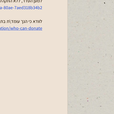
למען הסדר, ללא התקהלו
8a-80ae-7aed318b34b2
לוודא כי הנך עומד\ת בת
ation/who-can-donate