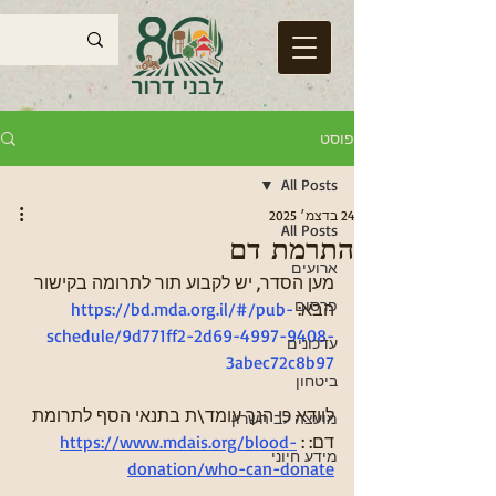
פוסט
All Posts
24 בדצמ׳ 2025
All Posts
התרמת דם
ארועים
מען הסדר, יש לקבוע תור לתרומה בקישור 
פרסום
הבא: 
https://bd.mda.org.il/#/pub-
schedule/9d771ff2-2d69-4997-9408-
עדכונים
3abec72c8b97
ביטחון
לוודא כי הנך עומד\ת בתנאי הסף לתרומת 
מועצה לב השרון
דם: : 
https://www.mdais.org/blood-
מידע חיוני
donation/who-can-donate