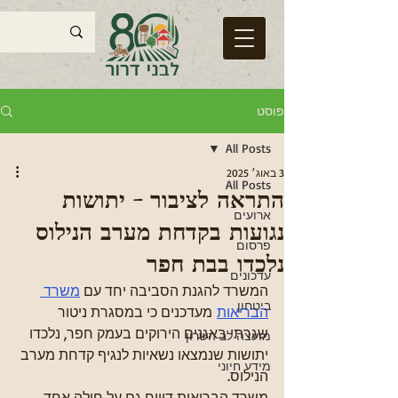
פוסט
All Posts
3 באוג׳ 2025
All Posts
התראה לציבור – יתושות
ארועים
נגועות בקדחת מערב הנילוס
פרסום
נלכדו בבת חפר
עדכונים
המשרד להגנת הסביבה יחד עם 
משרד 
ביטחון
הבריאות
 מעדכנים כי במסגרת ניטור 
שגרתי באגנים הירוקים בעמק חפר, נלכדו 
מועצה לב השרון
יתושות שנמצאו נשאיות לנגיף קדחת מערב 
מידע חיוני
הנילוס.
משרד הבריאות דיווח גם על חולה אחד 