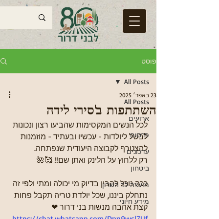
פוסט
All Posts
23 באפר׳ 2025
All Posts
השתתפות ב'סירי לידה
ארועים
לכל הנשים המקסימות שהביעו רצון ונכונות 
פרסום
לבשל ליולדות - עכשיו ובעתיד - מוזמנות 
להצטרף לקבוצה היעודית שנפתחה. 
עדכונים
רק ללחוץ על הלינק ואתן שם!! 🥰🌺
ביטחון
ככה נוכל להבין בדיוק מי יכולה ומתי ולפי זה 
מועצה לב השרון
נתחלק ביננו, שכל יולדת טריה תקבל פחות 
מידע חיוני
קצת אהבה מנשות בני דרור ❤
https://chat.whatsapp.com/Dnn9wsl7Uf