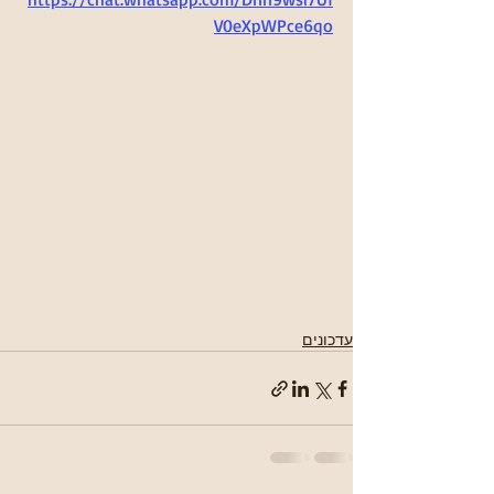
V0eXpWPce6qo
עדכונים