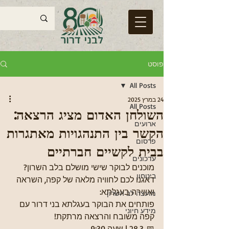
פוסט
All Posts
24 במרץ 2025
All Posts
השולחן האדום מציג הרצאה:
ארועים
הקשר בין התנהגויות מאתגרות
פרסום
בבית לקשיים חברתיים
עדכונים
מוכנים לבוקר שישי מושלם בלב השרון?
ביטחון
דאגנו לכם לחוויה מלאה של קפה, השראה 
ואווירה בעגלתא:
מועצה לב השרון
פותחים את הבוקר בעגלתא בני דרור עם 
מידע חיוני
קפה משובח והרצאה מרתקת!
📅 28.3 | שעה 9:30