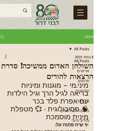
פוסט
All Posts
8 במאי 2025
All Posts
השולחן האדום ממשיכה! סדרת
ארועים
הרצאות להורים
פרסום
מיני.מי – מוגנות ומיניות 
עדכונים
בריאה לגיל הרך וגיל הילדות
עם אפרת פלד בכר
ביטחון
🧠 פסיכולוגית · 💞 מטפלת 
מועצה לב השרון
מינית מוסמכת
מידע חיוני
✨ שיח פתוח על: