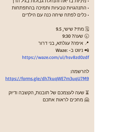
• מיניות בריאה והנחלת גבולות בגיל הרך
• התנהגויות טבעיות ותמיכה בהתפתחות
• כלים לפתח שיחה כנה עם הילדים
🗓 מתי? שישי, 9.5
🕤 שעה? 9:30
📍 איפה? עגלתא, בני דרור
📲 ניווט ב-Waze: 
https://waze.com/ul/hsv8zd0zdf
להרשמה: 
https://forms.gle/dh7kuqWE7m3uqU7M9
⏳ שעה לעצמכם של תובנות, הקשבה ודיוק
🤗 מחכים לראות אתכם