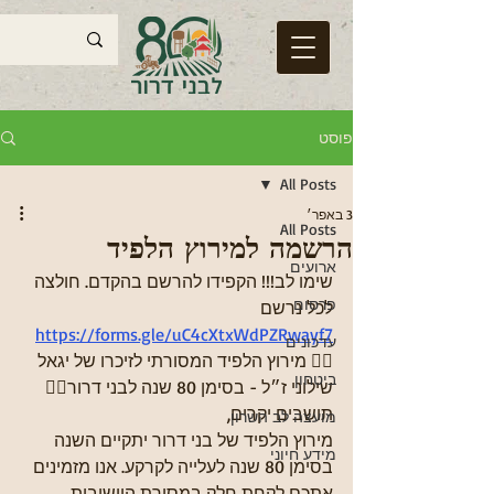
פוסט
All Posts
3 באפר׳
All Posts
הרשמה למירוץ הלפיד
ארועים
שימו לב!!! הקפידו להרשם בהקדם. חולצה 
פרסום
לכל נרשם
https://forms.gle/uC4cXtxWdPZRwayf7
עדכונים
🏃‍♂️ מירוץ הלפיד המסורתי לזיכרו של יגאל 
ביטחון
שילוני ז״ל - בסימן 80 שנה לבני דרור🏃‍♀️
תושבים יקרים,
מועצה לב השרון
מירוץ הלפיד של בני דרור יתקיים השנה 
מידע חיוני
בסימן 80 שנה לעלייה לקרקע. אנו מזמינים 
אתכם לקחת חלק במסורת היישובית, 