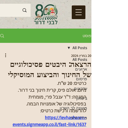
פוסט
All Posts
20 במרץ 2024
All Posts
הרצאה: היבטים פסיכולוגיים
ארועים
של החינוך והביצוע המוסיקלי
פרסום
כרטיס: 20 ש"ח. 
עדכונים
מיום: אולם פיס, קרית חינוך בני דרור.
המנחה: ד"ר ענבל פרי, מומחית 
ביטחון
בפסיכולוגיה של אומנויות הבמה.
מועצה לב השרון
להרשמה ורכישת כרטיס:
https://levhasharon-
מידע חיוני
events.signmeapp.co.il/fast-link/1637