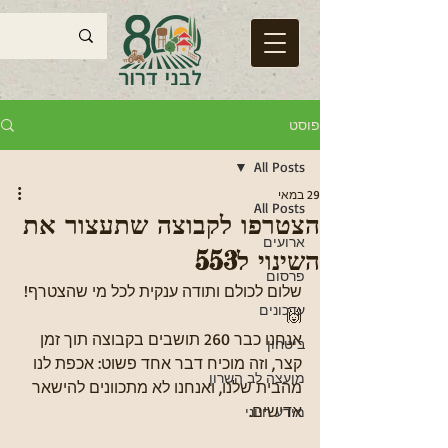
פוסט
All Posts
29 במאי
All Posts
הצטרפו לקבוצה שתעצור את
ארועים
השינוי ל553
פרסום
שלום לכולם ותודה ענקית לכל מי שהצטרף! 
עדכונים
🙌
אנחנו כבר 260 תושבים בקבוצה תוך זמן 
ביטחון
קצר, וזה מוכיח דבר אחד פשוט: אכפת לנו 
מועצה לב השרון
מהבית שלנו, ואנחנו לא מתכוונים להישאר 
אדישים.
מידע חיוני