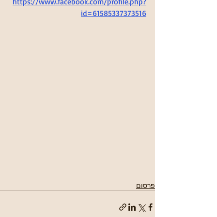
https://www.facebook.com/profile.php?
id=61585337373516
פרסום